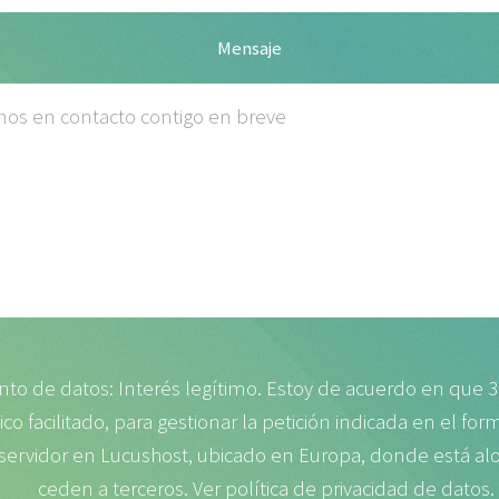
Mensaje
to de datos: Interés legítimo. Estoy de acuerdo en que 3
o facilitado, para gestionar la petición indicada en el for
 servidor en Lucushost, ubicado en Europa, donde está alo
ceden a terceros.
Ver política de privacidad de datos
.