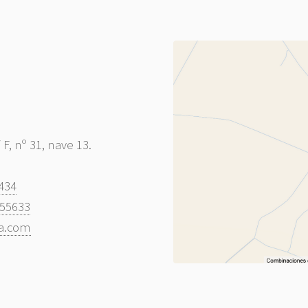
F, nº 31, nave 13.
434
55633
za.com