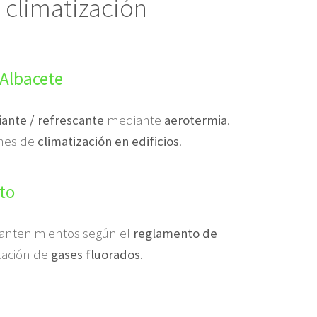
 climatización
 Albacete
iante / refrescante
mediante
aerotermia
.
ones de
climatización en edificios
.
to
e mantenimientos según el
reglamento de
ulación de
gases fluorados
.